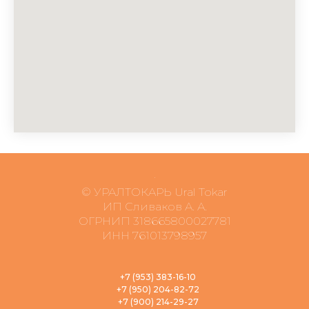
© УРАЛТОКАРЬ Ural Tokar
ИП Сливаков А. А.
ОГРНИП 318665800027781
ИНН 761013798957
+7 (953) 383-16-10
+7 (950) 204-82-72
+7 (900) 214-29-27