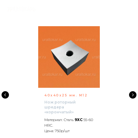
40х40х25 мм. М12
Нож роторный
шредера
«корончатый»
Материал: Сталь
9ХС
55-60
HRC.
Цена: 750р/шт