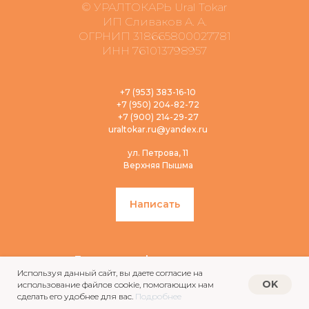
© УРАЛТОКАРЬ Ural Tokar
ИП Сливаков А. А.
ОГРНИП 318665800027781
ИНН 761013798957
+7 (953) 383-16-10
+7 (950) 204-82-72
+7 (900) 214-29-27
uraltokar.ru@yandex.ru
ул. Петрова, 11
Верхняя Пышма
Написать
Политика конфиденциальности
Публичная оферта
Используя данный сайт, вы даете согласие на
OK
использование файлов cookie, помогающих нам
Сводные данные о результатах проведения СОУТ в
сделать его удобнее для вас.
Подробнее
части установленных классов