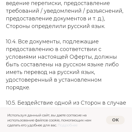
ведение переписки, предоставление
требований / уведомлений / разъяснений,
предоставление документов и т. д.),
Стороны определили русский язык.
10.4. Все документы, подлежащие
предоставлению в соответствии с
условиями настоящей Оферты, должны
быть составлены на русском языке либо
иметь перевод на русский язык,
удостоверенный в установленном
порядке.
10.5. Бездействие одной из Сторон в случае
нарушения условий настоящей Оферты не
Используя данный сайт, вы даете согласие на
лишает права заинтересованной Стороны
OK
использование файлов cookie, помогающих нам
осуществлять защиту своих интересов
сделать его удобнее для вас.
Подробнее